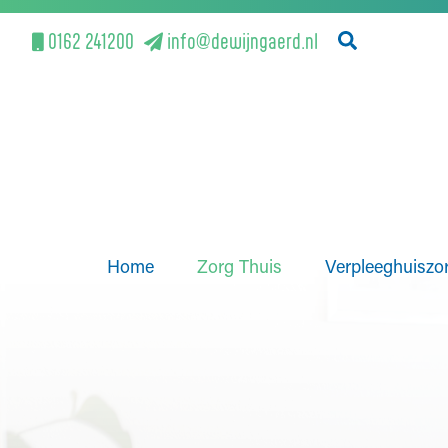
Zoeken
0162 241200
info@dewijngaerd.nl
Menu
Skip naar content
Home
Zorg Thuis
Verpleeghuiszo