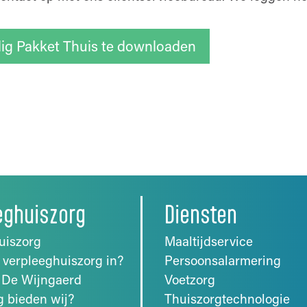
dig Pakket Thuis te downloaden
eghuiszorg
Diensten
uiszorg
Maaltijdservice
 verpleeghuiszorg in?
Persoonsalarmering
 De Wijngaerd
Voetzorg
g bieden wij?
Thuiszorgtechnologie